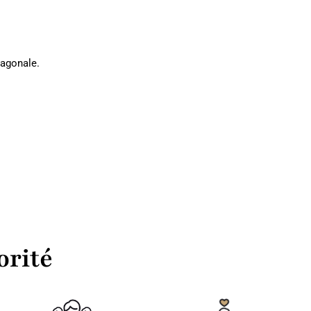
iagonale.
orité