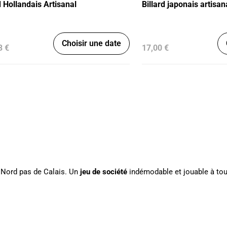
d Hollandais Artisanal
Billard japonais artisan
Choisir une date
3 €
17,00 €
e
u Nord pas de Calais. Un
jeu de société
indémodable et jouable à tou