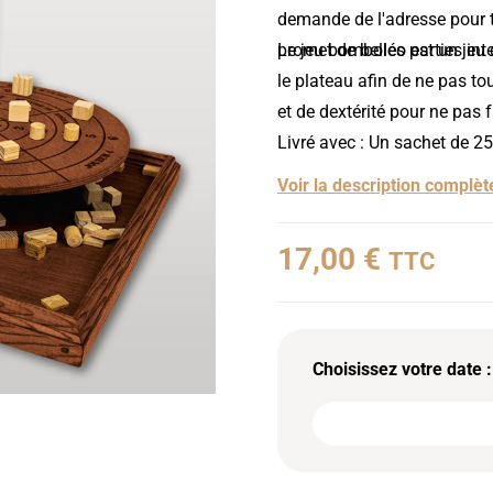
demande de l'adresse pour tr
promet de belles parties int
Le jeu bomboléo est un jeu d
le plateau afin de ne pas to
et de dextérité pour ne pas f
Livré avec : Un sachet de 2
Voir la description complèt
17,00 €
TTC
Choisissez votre date :