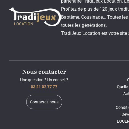
partenaire TradiJeux Location. Le 
Profitez de plus de 120 jeux trad
Baptême, Cousinade… Toutes les 
toutes les générations.
TradiJeux Location est votre site 
Nous contacter
Une question ? Un conseil ?
O
03 21 02 77 77
Quelle 
Ach
Contactez-nous
Conditi
Deve
LOUER