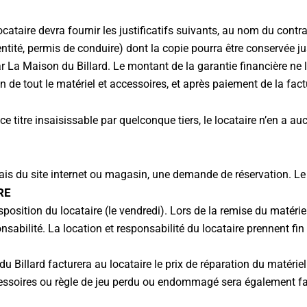
ataire devra fournir les justificatifs suivants, au nom du contra
entité, permis de conduire) dont la copie pourra être conservée ju
 La Maison du Billard. Le montant de la garantie financière ne li
n de tout le matériel et accessoires, et après paiement de la fact
 ce titre insaisissable par quelconque tiers, le locataire n’en a au
iais du site internet ou magasin, une demande de réservation. Le 
RE
osition du locataire (le vendredi). Lors de la remise du matériel
abilité. La location et responsabilité du locataire prennent fin l
u Billard facturera au locataire le prix de réparation du matérie
accessoires ou règle de jeu perdu ou endommagé sera également f