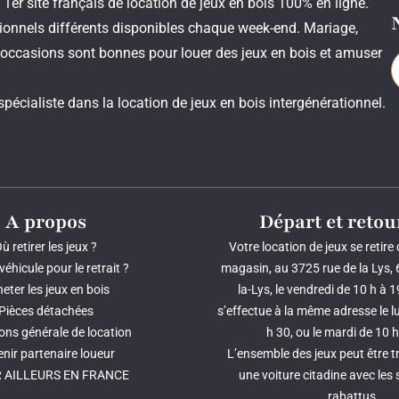
1er site français de location de jeux en bois 100% en ligne.
itionnels différents disponibles chaque week-end. Mariage,
occasions sont bonnes pour louer des jeux en bois et amuser
spécialiste dans la location de jeux en bois intergénérationnel.
A propos
Départ et retou
ù retirer les jeux ?
Votre location de jeux se retire
véhicule pour le retrait ?
magasin, au 3725 rue de la Lys, 
eter les jeux en bois
la-Lys, le vendredi de 10 h à 1
Pièces détachées
s’effectue à la même adresse le lu
ons générale de location
h 30, ou le mardi de 10 h
nir partenaire loueur
L’ensemble des jeux peut être 
 AILLEURS EN FRANCE
une voiture citadine avec les 
rabattus.