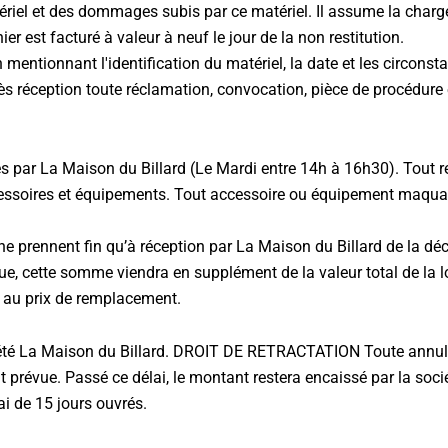
tériel et des dommages subis par ce matériel. Il assume la char
er est facturé à valeur à neuf le jour de la non restitution.
on mentionnant l'identification du matériel, la date et les circon
d dès réception toute réclamation, convocation, pièce de procédu
s par La Maison du Billard (Le Mardi entre 14h à 16h30). Tout ret
accessoires et équipements. Tout accessoire ou équipement maqua
n ne prennent fin qu’à réception par La Maison du Billard de la d
enue, cette somme viendra en supplément de la valeur total de la
 au prix de remplacement.
ciété La Maison du Billard. DROIT DE RETRACTATION Toute annulat
nt prévue. Passé ce délai, le montant restera encaissé par la soc
i de 15 jours ouvrés.