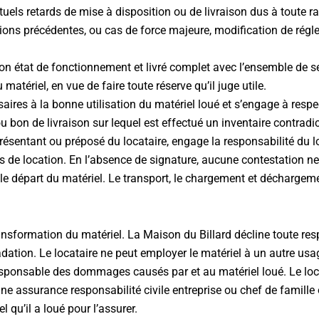
tuels retards de mise à disposition ou de livraison dus à toute
ations précédentes, ou cas de force majeure, modification de régl
 bon état de fonctionnement et livré complet avec l’ensemble de s
 matériel, en vue de faire toute réserve qu’il juge utile.
saires à la bonne utilisation du matériel loué et s’engage à respe
u bon de livraison sur lequel est effectué un inventaire contradic
présentant ou préposé du locataire, engage la responsabilité du l
s de location. En l’absence de signature, aucune contestation ne
le départ du matériel. Le transport, le chargement et déchargeme
ansformation du matériel. La Maison du Billard décline toute res
adation. Le locataire ne peut employer le matériel à un autre usag
st responsable des dommages causés par et au matériel loué. Le 
d’une assurance responsabilité civile entreprise ou chef de famill
 qu’il a loué pour l’assurer.