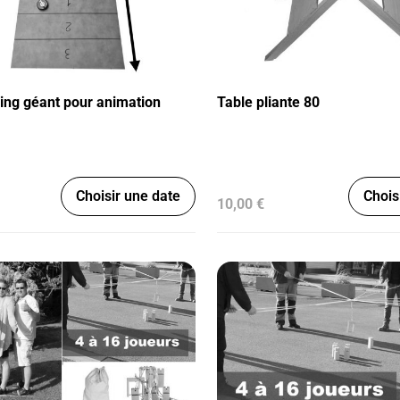
ling géant pour animation
Table pliante 80
Choisir une date
Chois
10,00 €