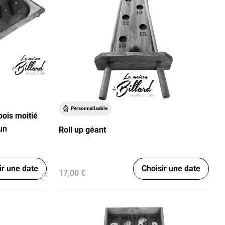
Personnalisable
bois moitié
un
Roll up géant
ir une date
Choisir une date
17,00 €