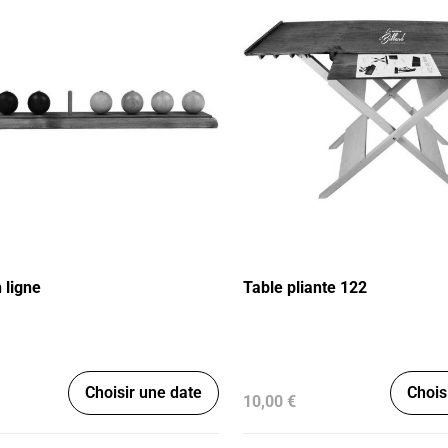
n ligne
Table pliante 122
Choisir une date
Chois
10,00 €