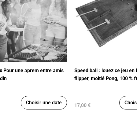
Speed ball : louez ce jeu en 
rdin
flipper, moitié Pong, 100 % f
Choisir une date
Chois
17,00 €