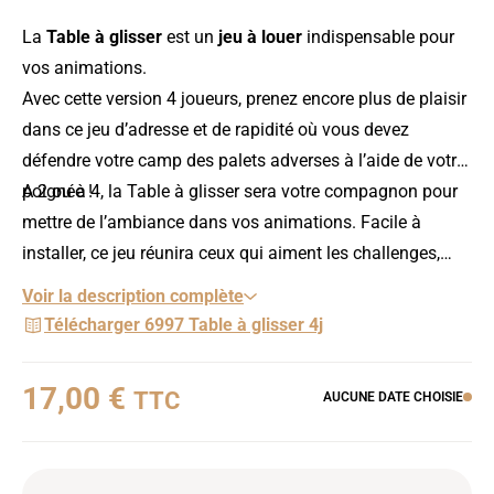
La
Table à glisser
est un
jeu à louer
indispensable pour
vos animations.
Avec cette version 4 joueurs, prenez encore plus de plaisir
dans ce jeu d’adresse et de rapidité où vous devez
défendre votre camp des palets adverses à l’aide de votre
poignée !
A 2 ou à 4, la Table à glisser sera votre compagnon pour
mettre de l’ambiance dans vos animations. Facile à
installer, ce jeu réunira ceux qui aiment les challenges,
lors d’un
mariage
, d’un
anniversaire
, d’un
séminaire
, d’un
Voir la description complète
EVJF
ou d’un
barbecue entre amis.
Télécharger 6997 Table à glisser 4j
17,00 €
TTC
AUCUNE DATE CHOISIE